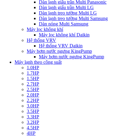
Dàn lạnh giấu trần Multi Panasonic
Dàn lạnh giấu trần Multi LG
Dàn lạnh treo tường Multi LG
Dàn lạnh treo tường Multi Samsung
Dàn nóng Multi Samsung
Máy lọc không khí
Máy lọc không khí Daikin
Hệ thống VRV
Hệ thống VRV Daikin
Máy bơm nước ngưng KingPump
Máy bơm nước ngưng KingPump
Máy lạnh theo công suất
1.0HP
1.7HP
1.5HP
2.7HP
2.5HP
2.0HP
2.2HP
3.0HP
3.5HP
3.3HP
3.2HP
4.5HP
4HP