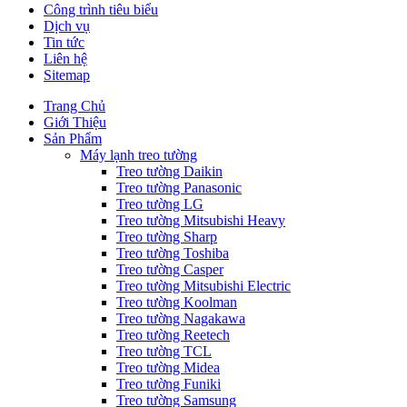
Công trình tiêu biểu
Dịch vụ
Tin tức
Liên hệ
Sitemap
Trang Chủ
Giới Thiệu
Sản Phẩm
Máy lạnh treo tường
Treo tường Daikin
Treo tường Panasonic
Treo tường LG
Treo tường Mitsubishi Heavy
Treo tường Sharp
Treo tường Toshiba
Treo tường Casper
Treo tường Mitsubishi Electric
Treo tường Koolman
Treo tường Nagakawa
Treo tường Reetech
Treo tường TCL
Treo tường Midea
Treo tường Funiki
Treo tường Samsung