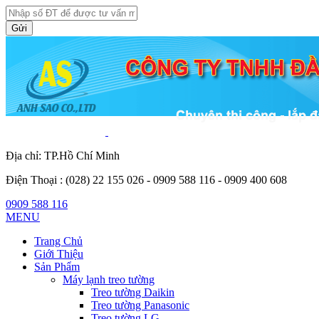
Gửi
Địa chỉ: TP.Hồ Chí Minh
Điện Thoại :
(028) 22 155 026 - 0909 588 116 - 0909 400 608
0909 588 116
MENU
Trang Chủ
Giới Thiệu
Sản Phẩm
Máy lạnh treo tường
Treo tường Daikin
Treo tường Panasonic
Treo tường LG