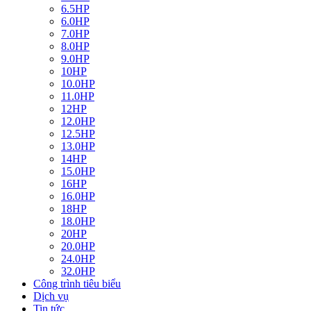
6.5HP
6.0HP
7.0HP
8.0HP
9.0HP
10HP
10.0HP
11.0HP
12HP
12.0HP
12.5HP
13.0HP
14HP
15.0HP
16HP
16.0HP
18HP
18.0HP
20HP
20.0HP
24.0HP
32.0HP
Công trình tiêu biểu
Dịch vụ
Tin tức