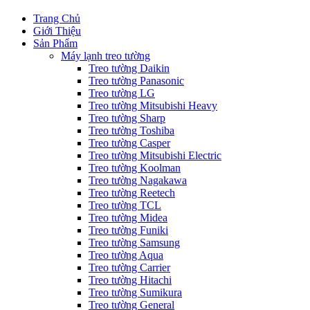
Trang Chủ
Giới Thiệu
Sản Phẩm
Máy lạnh treo tường
Treo tường Daikin
Treo tường Panasonic
Treo tường LG
Treo tường Mitsubishi Heavy
Treo tường Sharp
Treo tường Toshiba
Treo tường Casper
Treo tường Mitsubishi Electric
Treo tường Koolman
Treo tường Nagakawa
Treo tường Reetech
Treo tường TCL
Treo tường Midea
Treo tường Funiki
Treo tường Samsung
Treo tường Aqua
Treo tường Carrier
Treo tường Hitachi
Treo tường Sumikura
Treo tường General