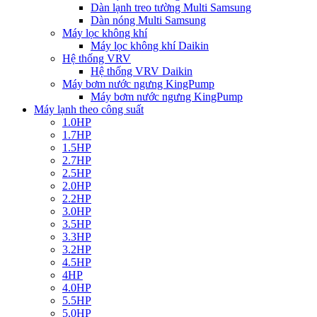
Dàn lạnh treo tường Multi Samsung
Dàn nóng Multi Samsung
Máy lọc không khí
Máy lọc không khí Daikin
Hệ thống VRV
Hệ thống VRV Daikin
Máy bơm nước ngưng KingPump
Máy bơm nước ngưng KingPump
Máy lạnh theo công suất
1.0HP
1.7HP
1.5HP
2.7HP
2.5HP
2.0HP
2.2HP
3.0HP
3.5HP
3.3HP
3.2HP
4.5HP
4HP
4.0HP
5.5HP
5.0HP