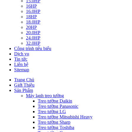
15.0HP
16HP
16.0HP
18HP
18.0HP
20HP
20.0HP
24.0HP
32.0HP
Công trình tiêu biểu
Dịch vụ
Tin tức
Liên hệ
Sitemap
Trang Chủ
Giới Thiệu
Sản Phẩm
Máy lạnh treo tường
Treo tường Daikin
Treo tường Panasonic
Treo tường LG
Treo tường Mitsubishi Heavy
Treo tường Sharp
Treo tường Toshiba