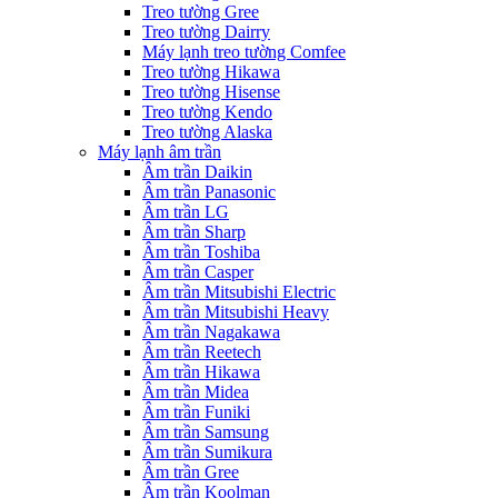
Treo tường Gree
Treo tường Dairry
Máy lạnh treo tường Comfee
Treo tường Hikawa
Treo tường Hisense
Treo tường Kendo
Treo tường Alaska
Máy lạnh âm trần
Âm trần Daikin
Âm trần Panasonic
Âm trần LG
Âm trần Sharp
Âm trần Toshiba
Âm trần Casper
Âm trần Mitsubishi Electric
Âm trần Mitsubishi Heavy
Âm trần Nagakawa
Âm trần Reetech
Âm trần Hikawa
Âm trần Midea
Âm trần Funiki
Âm trần Samsung
Âm trần Sumikura
Âm trần Gree
Âm trần Koolman