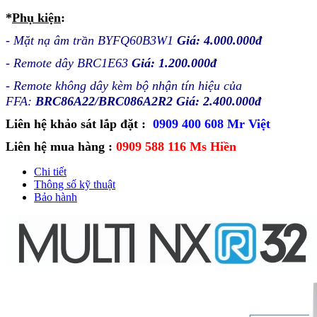
*
Phụ kiện
:
- Mặt nạ âm trần BYFQ60B3W1
Giá:
4.000.000đ
- Remote dây BRC1E63
Giá: 1.200.000đ
- Remote không dây kèm bộ nhận tín hiệu của
FFA:
BRC86A22/BRC086A2R2
Giá:
2.400.000đ
Liên hệ khảo sát lắp đặt :
09
09 400 608 Mr Việt
Liên hệ mua hàng :
0909 588 116 Ms Hiền
Chi tiết
Thông số kỹ thuật
Bảo hành