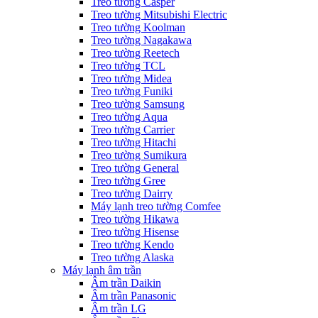
Treo tường Casper
Treo tường Mitsubishi Electric
Treo tường Koolman
Treo tường Nagakawa
Treo tường Reetech
Treo tường TCL
Treo tường Midea
Treo tường Funiki
Treo tường Samsung
Treo tường Aqua
Treo tường Carrier
Treo tường Hitachi
Treo tường Sumikura
Treo tường General
Treo tường Gree
Treo tường Dairry
Máy lạnh treo tường Comfee
Treo tường Hikawa
Treo tường Hisense
Treo tường Kendo
Treo tường Alaska
Máy lạnh âm trần
Âm trần Daikin
Âm trần Panasonic
Âm trần LG