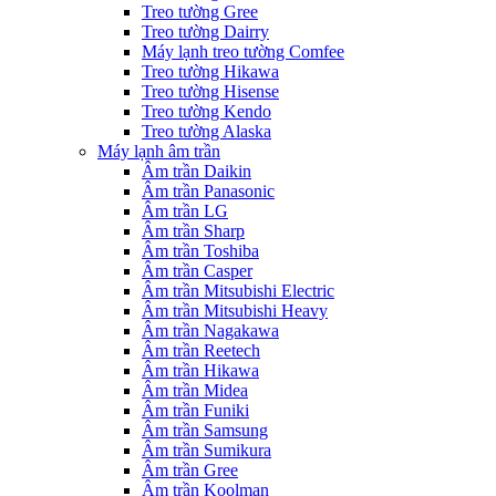
Treo tường Gree
Treo tường Dairry
Máy lạnh treo tường Comfee
Treo tường Hikawa
Treo tường Hisense
Treo tường Kendo
Treo tường Alaska
Máy lạnh âm trần
Âm trần Daikin
Âm trần Panasonic
Âm trần LG
Âm trần Sharp
Âm trần Toshiba
Âm trần Casper
Âm trần Mitsubishi Electric
Âm trần Mitsubishi Heavy
Âm trần Nagakawa
Âm trần Reetech
Âm trần Hikawa
Âm trần Midea
Âm trần Funiki
Âm trần Samsung
Âm trần Sumikura
Âm trần Gree
Âm trần Koolman