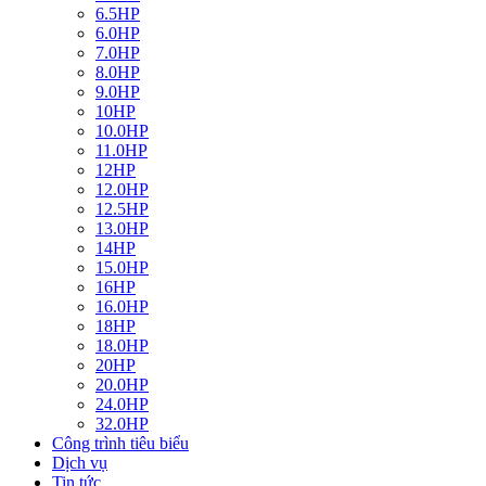
6.5HP
6.0HP
7.0HP
8.0HP
9.0HP
10HP
10.0HP
11.0HP
12HP
12.0HP
12.5HP
13.0HP
14HP
15.0HP
16HP
16.0HP
18HP
18.0HP
20HP
20.0HP
24.0HP
32.0HP
Công trình tiêu biểu
Dịch vụ
Tin tức