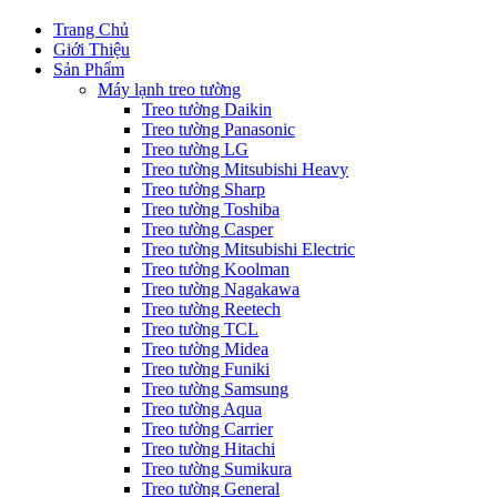
Trang Chủ
Giới Thiệu
Sản Phẩm
Máy lạnh treo tường
Treo tường Daikin
Treo tường Panasonic
Treo tường LG
Treo tường Mitsubishi Heavy
Treo tường Sharp
Treo tường Toshiba
Treo tường Casper
Treo tường Mitsubishi Electric
Treo tường Koolman
Treo tường Nagakawa
Treo tường Reetech
Treo tường TCL
Treo tường Midea
Treo tường Funiki
Treo tường Samsung
Treo tường Aqua
Treo tường Carrier
Treo tường Hitachi
Treo tường Sumikura
Treo tường General