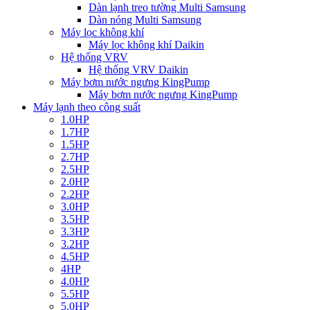
Dàn lạnh treo tường Multi Samsung
Dàn nóng Multi Samsung
Máy lọc không khí
Máy lọc không khí Daikin
Hệ thống VRV
Hệ thống VRV Daikin
Máy bơm nước ngưng KingPump
Máy bơm nước ngưng KingPump
Máy lạnh theo công suất
1.0HP
1.7HP
1.5HP
2.7HP
2.5HP
2.0HP
2.2HP
3.0HP
3.5HP
3.3HP
3.2HP
4.5HP
4HP
4.0HP
5.5HP
5.0HP