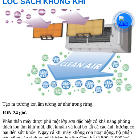
LỌC SẠCH KHÔNG KHÍ
Tạo ra trường ion âm tương tự như trong rừng
ION 24 giờ.
Phần thân máy được phủ một lớp sơn đặc biệt có khả năng phóng
thích ion âm khử mùi, diệt khuẩn và loại bỏ tất cả
các ảnh hương có
hại đến sức khỏe. Ngay cả khi máy không còn hoạt động, bộ phận
này cũng sản sinh ra một lượng
ion âm đáng kể (2.500 -3.000/cc).