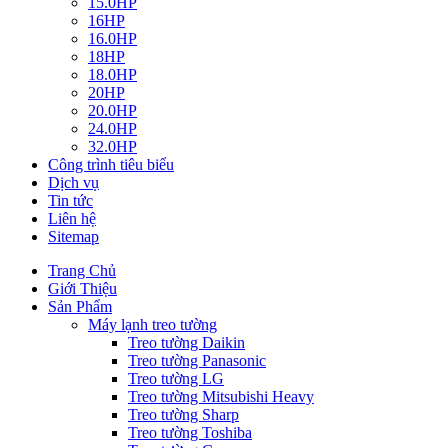
15.0HP
16HP
16.0HP
18HP
18.0HP
20HP
20.0HP
24.0HP
32.0HP
Công trình tiêu biểu
Dịch vụ
Tin tức
Liên hệ
Sitemap
Trang Chủ
Giới Thiệu
Sản Phẩm
Máy lạnh treo tường
Treo tường Daikin
Treo tường Panasonic
Treo tường LG
Treo tường Mitsubishi Heavy
Treo tường Sharp
Treo tường Toshiba