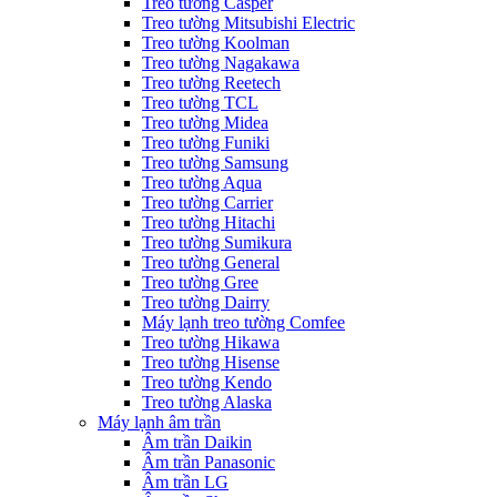
Treo tường Casper
Treo tường Mitsubishi Electric
Treo tường Koolman
Treo tường Nagakawa
Treo tường Reetech
Treo tường TCL
Treo tường Midea
Treo tường Funiki
Treo tường Samsung
Treo tường Aqua
Treo tường Carrier
Treo tường Hitachi
Treo tường Sumikura
Treo tường General
Treo tường Gree
Treo tường Dairry
Máy lạnh treo tường Comfee
Treo tường Hikawa
Treo tường Hisense
Treo tường Kendo
Treo tường Alaska
Máy lạnh âm trần
Âm trần Daikin
Âm trần Panasonic
Âm trần LG