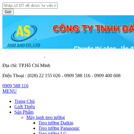
Gửi
Địa chỉ: TP.Hồ Chí Minh
Điện Thoại :
(028) 22 155 026 - 0909 588 116 - 0909 400 608
0909 588 116
MENU
Trang Chủ
Giới Thiệu
Sản Phẩm
Máy lạnh treo tường
Treo tường Daikin
Treo tường Panasonic
Treo tường LG