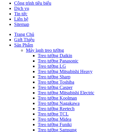
Công trình tiêu biểu
Dịch vụ
Tin tức
Liên hệ
Sitemap
Trang Chủ
Giới Thiệu
Sản Phẩm
Máy lạnh treo tường
Treo tường Daikin
Treo tường Panasonic
Treo tường LG
Treo tường Mitsubishi Heavy
Treo tường Sharp
Treo tường Toshiba
Treo tường Casper
Treo tường Mitsubishi Electric
Treo tường Koolman
Treo tường Nagakawa
Treo tường Reetech
Treo tường TCL
Treo tường Midea
Treo tường Funiki
Treo tường Samsung