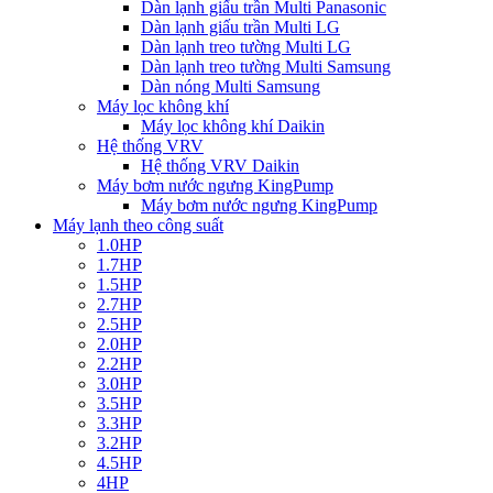
Dàn lạnh giấu trần Multi Panasonic
Dàn lạnh giấu trần Multi LG
Dàn lạnh treo tường Multi LG
Dàn lạnh treo tường Multi Samsung
Dàn nóng Multi Samsung
Máy lọc không khí
Máy lọc không khí Daikin
Hệ thống VRV
Hệ thống VRV Daikin
Máy bơm nước ngưng KingPump
Máy bơm nước ngưng KingPump
Máy lạnh theo công suất
1.0HP
1.7HP
1.5HP
2.7HP
2.5HP
2.0HP
2.2HP
3.0HP
3.5HP
3.3HP
3.2HP
4.5HP
4HP