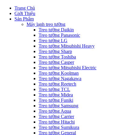
Trang Chủ
Giới Thiệu
Sản Phẩm
Máy lạnh treo tường
Treo tường Daikin
Treo tường Panasonic
Treo tường LG
Treo tường Mitsubishi Heavy
Treo tường Sharp
Treo tường Toshiba
Treo tường Casper
Treo tường Mitsubishi Electric
Treo tường Koolman
Treo tường Nagakawa
Treo tường Reetech
Treo tường TCL
Treo tường Midea
Treo tường Funiki
Treo tường Samsung
Treo tường Aqua
Treo tường Carrier
Treo tường Hitachi
Treo tường Sumikura
Treo tường General