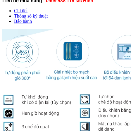
Liên hệ mua hàng :
0909 588 116 Ms Hiền
Chi tiết
Thông số kỹ thuật
Bảo hành