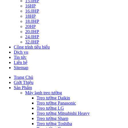
15.0HP
16HP
16.0HP
18HP
18.0HP
20HP
20.0HP
24.0HP
32.0HP
Công trình tiêu biểu
Dịch vụ
Tin tức
Liên hệ
Sitemap
Trang Chủ
Giới Thiệu
Sản Phẩm
Máy lạnh treo tường
Treo tường Daikin
Treo tường Panasonic
Treo tường LG
Treo tường Mitsubishi Heavy
Treo tường Sharp
Treo tường Toshiba