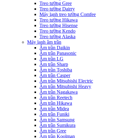
Treo tường Gree
Treo tường Dairry
Máy lạnh treo tường Comfee
Treo tường Hikawa
Treo tường Hisense
Treo tường Kendo
Treo tường Alaska
Máy lạnh âm trần
Âm trần Daikin
Âm trần Panasonic
Âm trần LG
Âm trần Sharp
Âm trần Toshiba
Âm trần Casper
Âm trần Mitsubishi Electric
Âm trần Mitsubishi Heavy
Âm trần Nagakawa
Âm trần Reetech
Âm trần Hikawa
Âm trần Midea
Âm trần Funiki
Âm trần Samsung
Âm trần Sumikura
Âm trần Gree
Âm trần Koolman