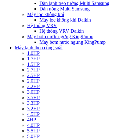
Dàn lạnh treo tường Multi Samsung
Dàn nóng Multi Samsung
Máy lọc không khí
Máy lọc không khí Daikin
Hệ thống VRV
Hệ thống VRV Daikin
Máy bơm nước ngưng KingPump
Máy bơm nước ngưng KingPump
Máy lạnh theo công suất
1.0HP
1.7HP
1.5HP
2.7HP
2.5HP
2.0HP
2.2HP
3.0HP
3.5HP
3.3HP
3.2HP
4.5HP
4HP
4.0HP
5.5HP
5.0HP