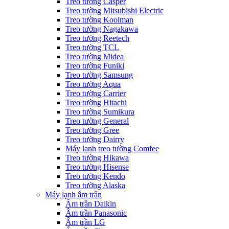
Treo tường Casper
Treo tường Mitsubishi Electric
Treo tường Koolman
Treo tường Nagakawa
Treo tường Reetech
Treo tường TCL
Treo tường Midea
Treo tường Funiki
Treo tường Samsung
Treo tường Aqua
Treo tường Carrier
Treo tường Hitachi
Treo tường Sumikura
Treo tường General
Treo tường Gree
Treo tường Dairry
Máy lạnh treo tường Comfee
Treo tường Hikawa
Treo tường Hisense
Treo tường Kendo
Treo tường Alaska
Máy lạnh âm trần
Âm trần Daikin
Âm trần Panasonic
Âm trần LG