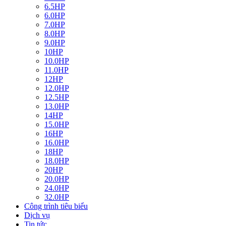
6.5HP
6.0HP
7.0HP
8.0HP
9.0HP
10HP
10.0HP
11.0HP
12HP
12.0HP
12.5HP
13.0HP
14HP
15.0HP
16HP
16.0HP
18HP
18.0HP
20HP
20.0HP
24.0HP
32.0HP
Công trình tiêu biểu
Dịch vụ
Tin tức