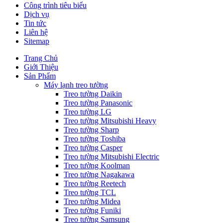
Công trình tiêu biểu
Dịch vụ
Tin tức
Liên hệ
Sitemap
Trang Chủ
Giới Thiệu
Sản Phẩm
Máy lạnh treo tường
Treo tường Daikin
Treo tường Panasonic
Treo tường LG
Treo tường Mitsubishi Heavy
Treo tường Sharp
Treo tường Toshiba
Treo tường Casper
Treo tường Mitsubishi Electric
Treo tường Koolman
Treo tường Nagakawa
Treo tường Reetech
Treo tường TCL
Treo tường Midea
Treo tường Funiki
Treo tường Samsung