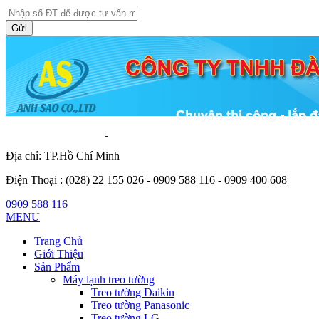
Gửi
Địa chỉ: TP.Hồ Chí Minh
Điện Thoại :
(028) 22 155 026 - 0909 588 116 - 0909 400 608
0909 588 116
MENU
Trang Chủ
Giới Thiệu
Sản Phẩm
Máy lạnh treo tường
Treo tường Daikin
Treo tường Panasonic
Treo tường LG