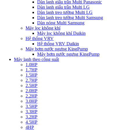
Dàn lạnh giấu trần Multi Panasonic
Dàn lạnh giấu trần Multi LG
Dàn lạnh treo tường Multi LG
Dàn lạnh treo tường Multi Samsung
Dàn nóng Multi Samsung
Máy lọc không khí
Máy lọc không khí Daikin
Hệ thống VRV
Hệ thống VRV Daikin
Máy bơm nước ngưng KingPump
Máy bơm nước ngưng KingPump
Máy lạnh theo công suất
1.0HP
1.7HP
1.5HP
2.7HP
2.5HP
2.0HP
2.2HP
3.0HP
3.5HP
3.3HP
3.2HP
4.5HP
4HP