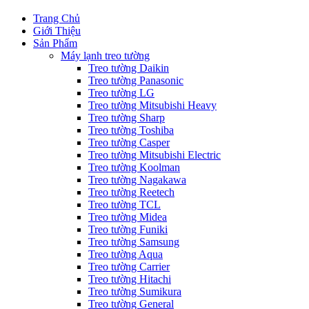
Trang Chủ
Giới Thiệu
Sản Phẩm
Máy lạnh treo tường
Treo tường Daikin
Treo tường Panasonic
Treo tường LG
Treo tường Mitsubishi Heavy
Treo tường Sharp
Treo tường Toshiba
Treo tường Casper
Treo tường Mitsubishi Electric
Treo tường Koolman
Treo tường Nagakawa
Treo tường Reetech
Treo tường TCL
Treo tường Midea
Treo tường Funiki
Treo tường Samsung
Treo tường Aqua
Treo tường Carrier
Treo tường Hitachi
Treo tường Sumikura
Treo tường General