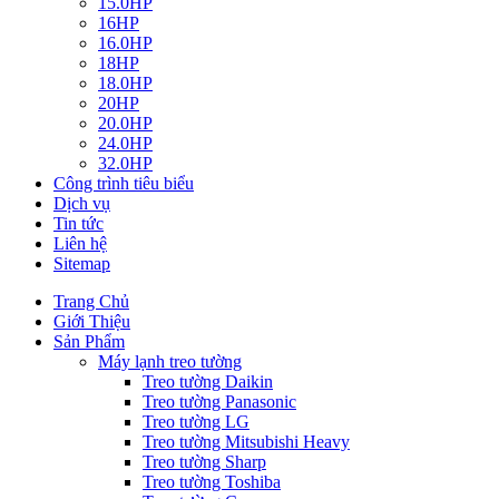
15.0HP
16HP
16.0HP
18HP
18.0HP
20HP
20.0HP
24.0HP
32.0HP
Công trình tiêu biểu
Dịch vụ
Tin tức
Liên hệ
Sitemap
Trang Chủ
Giới Thiệu
Sản Phẩm
Máy lạnh treo tường
Treo tường Daikin
Treo tường Panasonic
Treo tường LG
Treo tường Mitsubishi Heavy
Treo tường Sharp
Treo tường Toshiba