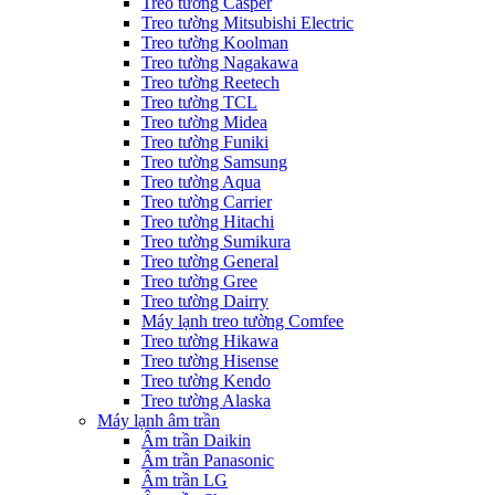
Treo tường Casper
Treo tường Mitsubishi Electric
Treo tường Koolman
Treo tường Nagakawa
Treo tường Reetech
Treo tường TCL
Treo tường Midea
Treo tường Funiki
Treo tường Samsung
Treo tường Aqua
Treo tường Carrier
Treo tường Hitachi
Treo tường Sumikura
Treo tường General
Treo tường Gree
Treo tường Dairry
Máy lạnh treo tường Comfee
Treo tường Hikawa
Treo tường Hisense
Treo tường Kendo
Treo tường Alaska
Máy lạnh âm trần
Âm trần Daikin
Âm trần Panasonic
Âm trần LG