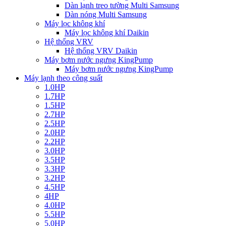
Dàn lạnh treo tường Multi Samsung
Dàn nóng Multi Samsung
Máy lọc không khí
Máy lọc không khí Daikin
Hệ thống VRV
Hệ thống VRV Daikin
Máy bơm nước ngưng KingPump
Máy bơm nước ngưng KingPump
Máy lạnh theo công suất
1.0HP
1.7HP
1.5HP
2.7HP
2.5HP
2.0HP
2.2HP
3.0HP
3.5HP
3.3HP
3.2HP
4.5HP
4HP
4.0HP
5.5HP
5.0HP