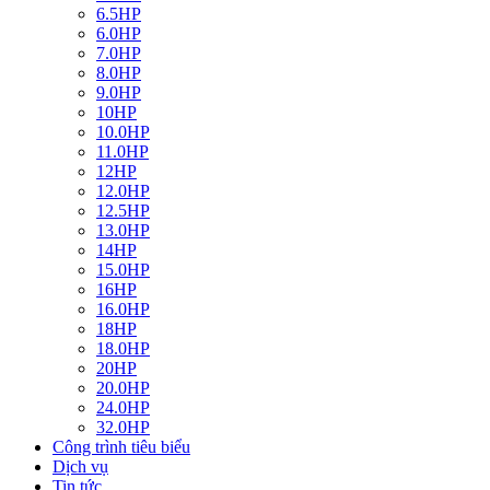
6.5HP
6.0HP
7.0HP
8.0HP
9.0HP
10HP
10.0HP
11.0HP
12HP
12.0HP
12.5HP
13.0HP
14HP
15.0HP
16HP
16.0HP
18HP
18.0HP
20HP
20.0HP
24.0HP
32.0HP
Công trình tiêu biểu
Dịch vụ
Tin tức