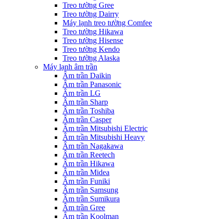
Treo tường Gree
Treo tường Dairry
Máy lạnh treo tường Comfee
Treo tường Hikawa
Treo tường Hisense
Treo tường Kendo
Treo tường Alaska
Máy lạnh âm trần
Âm trần Daikin
Âm trần Panasonic
Âm trần LG
Âm trần Sharp
Âm trần Toshiba
Âm trần Casper
Âm trần Mitsubishi Electric
Âm trần Mitsubishi Heavy
Âm trần Nagakawa
Âm trần Reetech
Âm trần Hikawa
Âm trần Midea
Âm trần Funiki
Âm trần Samsung
Âm trần Sumikura
Âm trần Gree
Âm trần Koolman