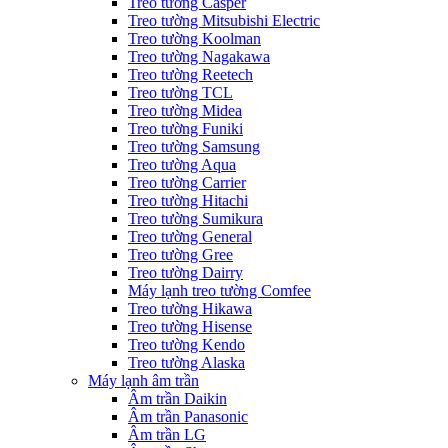
Treo tường Casper
Treo tường Mitsubishi Electric
Treo tường Koolman
Treo tường Nagakawa
Treo tường Reetech
Treo tường TCL
Treo tường Midea
Treo tường Funiki
Treo tường Samsung
Treo tường Aqua
Treo tường Carrier
Treo tường Hitachi
Treo tường Sumikura
Treo tường General
Treo tường Gree
Treo tường Dairry
Máy lạnh treo tường Comfee
Treo tường Hikawa
Treo tường Hisense
Treo tường Kendo
Treo tường Alaska
Máy lạnh âm trần
Âm trần Daikin
Âm trần Panasonic
Âm trần LG