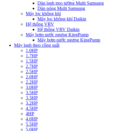
Dàn lạnh treo tường Multi Samsung
Dàn nóng Multi Samsung
Máy lọc không khí
Máy lọc không khí Daikin
Hệ thống VRV
Hệ thống VRV Daikin
Máy bơm nước ngưng KingPump
Máy bơm nước ngưng KingPump
Máy lạnh theo công suất
1.0HP
1.7HP
1.5HP
2.7HP
2.5HP
2.0HP
2.2HP
3.0HP
3.5HP
3.3HP
3.2HP
4.5HP
4HP
4.0HP
5.5HP
5.0HP