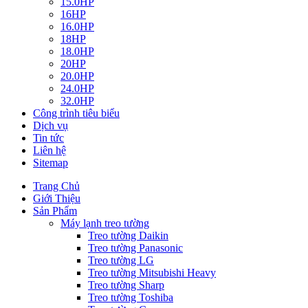
15.0HP
16HP
16.0HP
18HP
18.0HP
20HP
20.0HP
24.0HP
32.0HP
Công trình tiêu biểu
Dịch vụ
Tin tức
Liên hệ
Sitemap
Trang Chủ
Giới Thiệu
Sản Phẩm
Máy lạnh treo tường
Treo tường Daikin
Treo tường Panasonic
Treo tường LG
Treo tường Mitsubishi Heavy
Treo tường Sharp
Treo tường Toshiba