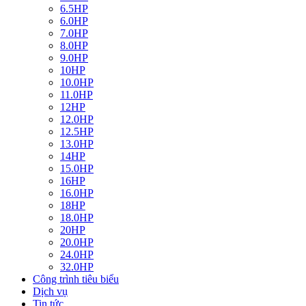
6.5HP
6.0HP
7.0HP
8.0HP
9.0HP
10HP
10.0HP
11.0HP
12HP
12.0HP
12.5HP
13.0HP
14HP
15.0HP
16HP
16.0HP
18HP
18.0HP
20HP
20.0HP
24.0HP
32.0HP
Công trình tiêu biểu
Dịch vụ
Tin tức