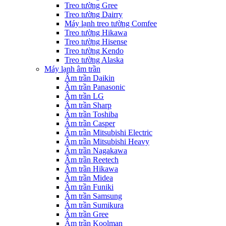
Treo tường Gree
Treo tường Dairry
Máy lạnh treo tường Comfee
Treo tường Hikawa
Treo tường Hisense
Treo tường Kendo
Treo tường Alaska
Máy lạnh âm trần
Âm trần Daikin
Âm trần Panasonic
Âm trần LG
Âm trần Sharp
Âm trần Toshiba
Âm trần Casper
Âm trần Mitsubishi Electric
Âm trần Mitsubishi Heavy
Âm trần Nagakawa
Âm trần Reetech
Âm trần Hikawa
Âm trần Midea
Âm trần Funiki
Âm trần Samsung
Âm trần Sumikura
Âm trần Gree
Âm trần Koolman