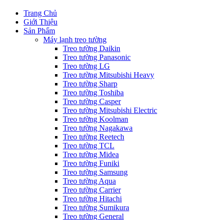
Trang Chủ
Giới Thiệu
Sản Phẩm
Máy lạnh treo tường
Treo tường Daikin
Treo tường Panasonic
Treo tường LG
Treo tường Mitsubishi Heavy
Treo tường Sharp
Treo tường Toshiba
Treo tường Casper
Treo tường Mitsubishi Electric
Treo tường Koolman
Treo tường Nagakawa
Treo tường Reetech
Treo tường TCL
Treo tường Midea
Treo tường Funiki
Treo tường Samsung
Treo tường Aqua
Treo tường Carrier
Treo tường Hitachi
Treo tường Sumikura
Treo tường General