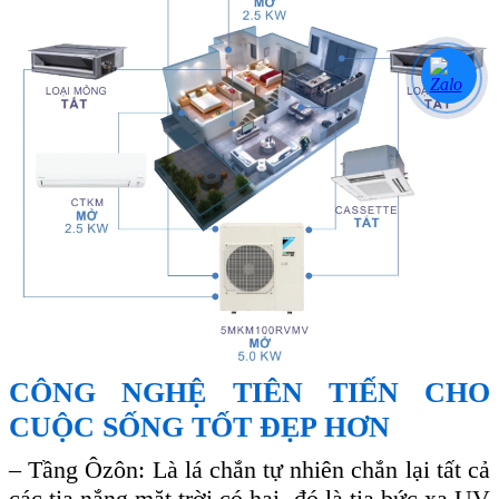
CÔNG NGHỆ TIÊN TIẾN CHO
CUỘC SỐNG TỐT ĐẸP HƠN
–
Tầng Ôzôn: Là lá chắn tự nhiên chắn lại tất cả
các tia nắng mặt trời có hại, đó là tia bức xạ UV