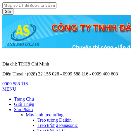
Gửi
Địa chỉ: TP.Hồ Chí Minh
Điện Thoại :
(028) 22 155 026 - 0909 588 116 - 0909 400 608
0909 588 116
MENU
Trang Chủ
Giới Thiệu
Sản Phẩm
Máy lạnh treo tường
Treo tường Daikin
Treo tường Panasonic
Treo tường LG