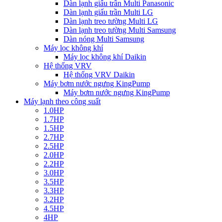
Dàn lạnh giấu trần Multi Panasonic
Dàn lạnh giấu trần Multi LG
Dàn lạnh treo tường Multi LG
Dàn lạnh treo tường Multi Samsung
Dàn nóng Multi Samsung
Máy lọc không khí
Máy lọc không khí Daikin
Hệ thống VRV
Hệ thống VRV Daikin
Máy bơm nước ngưng KingPump
Máy bơm nước ngưng KingPump
Máy lạnh theo công suất
1.0HP
1.7HP
1.5HP
2.7HP
2.5HP
2.0HP
2.2HP
3.0HP
3.5HP
3.3HP
3.2HP
4.5HP
4HP