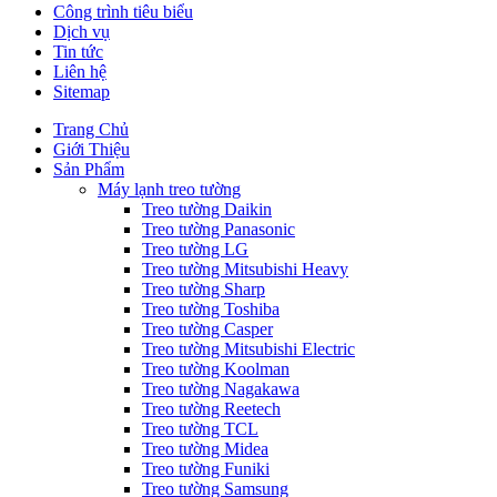
Công trình tiêu biểu
Dịch vụ
Tin tức
Liên hệ
Sitemap
Trang Chủ
Giới Thiệu
Sản Phẩm
Máy lạnh treo tường
Treo tường Daikin
Treo tường Panasonic
Treo tường LG
Treo tường Mitsubishi Heavy
Treo tường Sharp
Treo tường Toshiba
Treo tường Casper
Treo tường Mitsubishi Electric
Treo tường Koolman
Treo tường Nagakawa
Treo tường Reetech
Treo tường TCL
Treo tường Midea
Treo tường Funiki
Treo tường Samsung