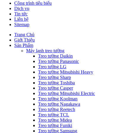
Công trình tiêu biểu
Dịch vụ
Tin tức
Liên hệ
Sitemap
Trang Chủ
Giới Thiệu
Sản Phẩm
Máy lạnh treo tường
Treo tường Daikin
Treo tường Panasonic
Treo tường LG
Treo tường Mitsubishi Heavy
Treo tường Sharp
Treo tường Toshiba
Treo tường Casper
Treo tường Mitsubishi Electric
Treo tường Koolman
Treo tường Nagakawa
Treo tường Reetech
Treo tường TCL
Treo tường Midea
Treo tường Funiki
Treo tường Samsung