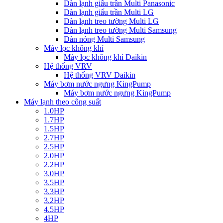
Dàn lạnh giấu trần Multi Panasonic
Dàn lạnh giấu trần Multi LG
Dàn lạnh treo tường Multi LG
Dàn lạnh treo tường Multi Samsung
Dàn nóng Multi Samsung
Máy lọc không khí
Máy lọc không khí Daikin
Hệ thống VRV
Hệ thống VRV Daikin
Máy bơm nước ngưng KingPump
Máy bơm nước ngưng KingPump
Máy lạnh theo công suất
1.0HP
1.7HP
1.5HP
2.7HP
2.5HP
2.0HP
2.2HP
3.0HP
3.5HP
3.3HP
3.2HP
4.5HP
4HP