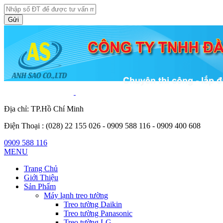
Gửi
Địa chỉ: TP.Hồ Chí Minh
Điện Thoại :
(028) 22 155 026 - 0909 588 116 - 0909 400 608
0909 588 116
MENU
Trang Chủ
Giới Thiệu
Sản Phẩm
Máy lạnh treo tường
Treo tường Daikin
Treo tường Panasonic
Treo tường LG